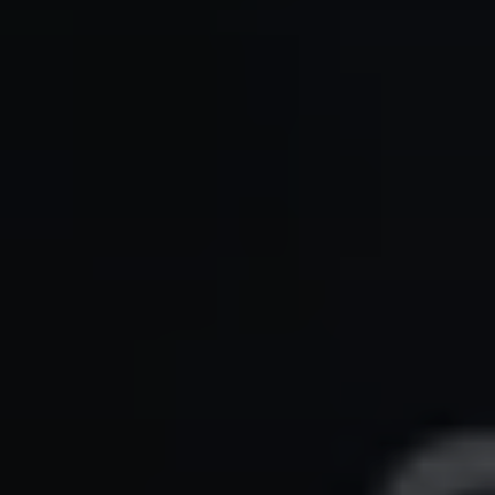
Trainingsalltag
:
Training leichter planen
Spieler & Verein
:
Spieler besser begleiten